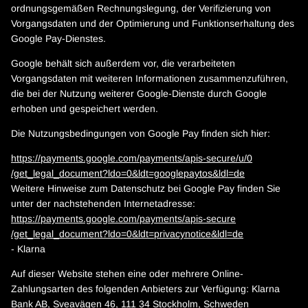
ordnungsgemäßen Rechnungslegung, der Verifizierung von
Vorgangsdaten und der Optimierung und Funktionserhaltung des
Google Pay-Dienstes.
Google behält sich außerdem vor, die verarbeiteten
Vorgangsdaten mit weiteren Informationen zusammenzuführen,
die bei der Nutzung weiterer Google-Dienste durch Google
erhoben und gespeichert werden.
Die Nutzungsbedingungen von Google Pay finden sich hier:
https://payments.google.com
/payments
/apis-secure
/u
/0
/get_legal_document
?ldo=0
&ldt=googlepaytos
&ldl=de
Weitere Hinweise zum Datenschutz bei Google Pay finden Sie
unter der nachstehenden Internetadresse:
https://payments.google.com
/payments
/apis-secure
/get_legal_document
?ldo=0
&ldt=privacynotice
&ldl=de
- Klarna
Auf dieser Website stehen eine oder mehrere Online-
Zahlungsarten des folgenden Anbieters zur Verfügung: Klarna
Bank AB, Sveavägen 46, 111 34 Stockholm, Schweden