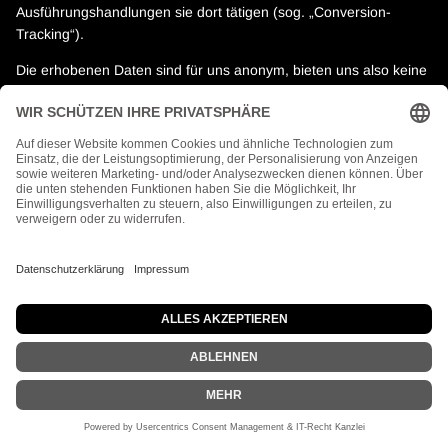
Ausführungshandlungen sie dort tätigen (sog. „Conversion-
Tracking“).
Die erhobenen Daten sind für uns anonym, bieten uns also keine
Rückschlüsse auf die Identität der Nutzer. Allerdings werden die
Daten von Meta gespeichert und verarbeitet, sodass eine
Verbindung zum jeweiligen Nutzerprofil möglich ist und Meta die
Daten für eigene Werbezwecke verwenden kann.
Alle oben beschriebenen Verarbeitungen, insbesondere das
Setzen von Cookies für das Auslesen von Informationen auf dem
verwendeten Endgerät, werden nur dann vollzogen, wenn Sie
uns gemäß Art. 6 Abs. 1 lit. a DSGVO dazu Ihre ausdrückliche
Einwilligung erteilt haben. Sie können Ihre erteilte Einwilligung
jederzeit mit Wirkung für die Zukunft widerrufen, indem Sie
diesen Dienst in dem auf der Webseite bereitgestellten „Cookie-
Consent-Tool“ deaktivieren.
Wir haben mit dem Anbieter einen Auftragsverarbeitungsvertrag
geschlossen, der den Schutz der Daten unserer Seitenbesucher
sicherstellt und eine unberechtigte Weitergabe an Dritte