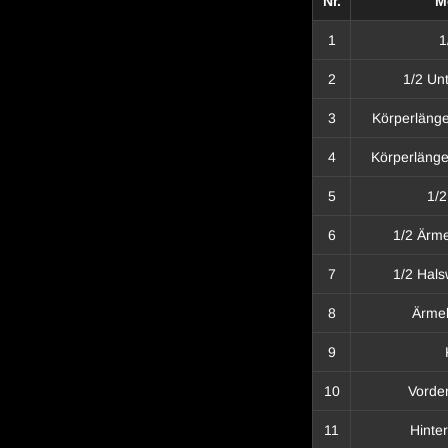
Nr.
M
1
1
2
1/2 Un
3
Körperläng
4
Körperlänge
5
1/2
6
1/2 Ärm
7
1/2 Hals
8
Ärmel
9
10
Vorder
11
Hinte