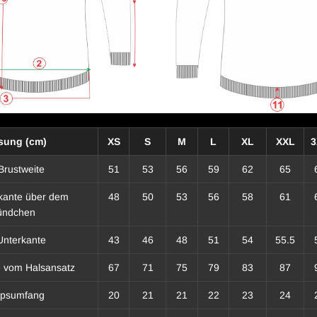
sung (cm)
XS
S
M
L
XL
XXL
3
Brustweite
51
53
56
59
62
65
rkante über dem
48
50
53
56
58
61
ündchen
Unterkante
43
46
48
51
54
55.5
 vom Halsansatz
67
71
75
79
83
87
epsumfang
20
21
21
22
23
24