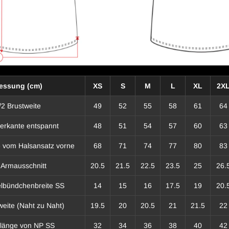
essung (cm)
XS
S
M
L
XL
2X
/2 Brustweite
49
52
55
58
61
64
terkante entspannt
48
51
54
57
60
63
 vom Halsansatz vorne
68
71
74
77
80
83
 Armausschnitt
20.5
21.5
22.5
23.5
25
26.
lbündchenbreite SS
14
15
16
17.5
19
20.
weite (Naht zu Naht)
19.5
20
20.5
21
21.5
22
länge von NP SS
32
34
36
38
40
42