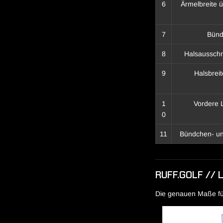
6
Ärmelbreite 
7
Bünd
8
Halsausschn
9
Halsbrei
1
Vordere 
0
11
Bündchen- un
RUFF.GOLF // 
Die genauen Maße für 