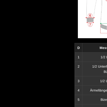
D
Mes
1
1/2 
2
1/2 Unte
B
3
1/2 
4
Ärmellänge
5
Biz