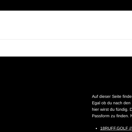
Direkt zum Inhalt
Auf dieser Seite find
Egal ob du nach den 
hier wirst du fündig.
Passform zu finden. 
18RUFF.GOLF /