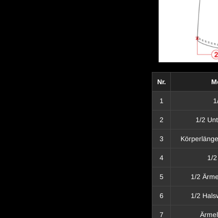
Nr.
M
1
1
2
1/2 Un
3
Körperlänge
4
1/2
5
1/2 Ärme
6
1/2 Hals
7
Ärmel