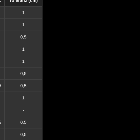
L
Toleranz (cm)
1
1
0,5
1
1
0,5
5
0,5
1
-
5
0,5
0,5