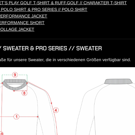
ET'S PLAY GOLF T-SHIRT & RUFF.GOLF // CHARAKTER T-SHIRT
 POLO SHIRT & PRO SERIES // POLO SHIRT
 PERFORMANCE JACKET
 PERFORMANCE SHORT
COLLAGE JACKET
/ SWEATER & PRO SERIES // SWEATER
Maße für unsere Sweater, die in verschiedenen Größen verfügbar sind.