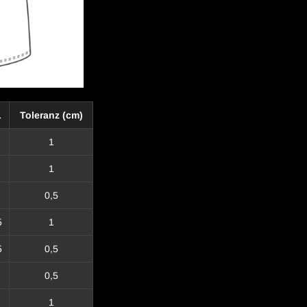
L
Toleranz (cm)
1
1
0,5
5
1
5
0,5
0,5
1