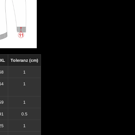
XL
Toleranz (cm)
68
1
64
1
59
1
91
0.5
25
1