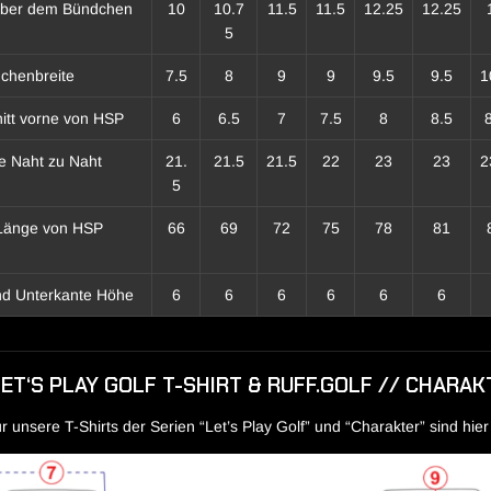
über dem Bündchen
10
10.7
11.5
11.5
12.25
12.25
5
chenbreite
7.5
8
9
9
9.5
9.5
1
itt vorne von HSP
6
6.5
7
7.5
8
8.5
te Naht zu Naht
21.
21.5
21.5
22
23
23
2
5
Länge von HSP
66
69
72
75
78
81
d Unterkante Höhe
6
6
6
6
6
6
LET‘S PLAY GOLF T-SHIRT & RUFF.GOLF // CHARAK
unsere T-Shirts der Serien “Let’s Play Golf” und “Charakter” sind hier