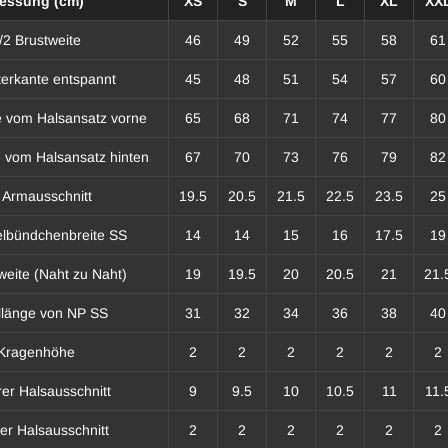
essung (cm)
XS
S
M
L
XL
XX
/2 Brustweite
46
49
52
55
58
61
terkante entspannt
45
48
51
54
57
60
e vom Halsansatz vorne
65
68
71
74
77
80
 vom Halsansatz hinten
67
70
73
76
79
82
 Armausschnitt
19.5
20.5
21.5
22.5
23.5
25
elbündchenbreite SS
14
14
15
16
17.5
19
weite (Naht zu Naht)
19
19.5
20
20.5
21
21.
länge von NP SS
31
32
34
36
38
40
Kragenhöhe
2
2
2
2
2
2
er Halsausschnitt
9
9.5
10
10.5
11
11.
rer Halsausschnitt
2
2
2
2
2
2