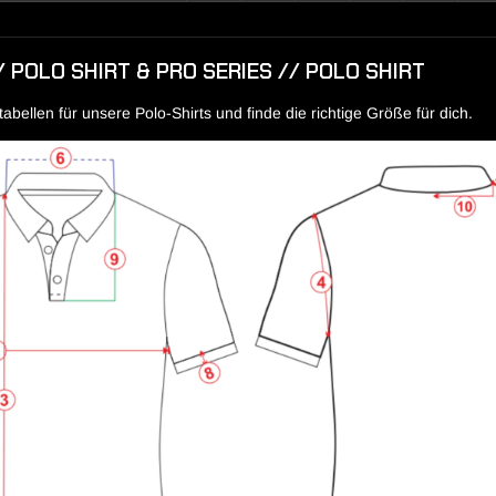
/ POLO SHIRT & PRO SERIES // POLO SHIRT
bellen für unsere Polo-Shirts und finde die richtige Größe für dich.